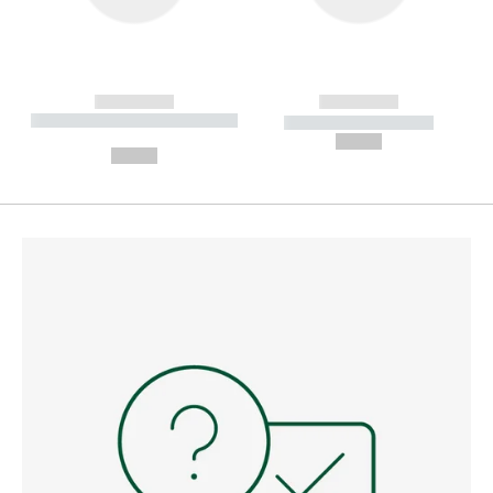
------------
------------
----------- ----------- --------
----------- -----------
---
--,-- €
--,-- €