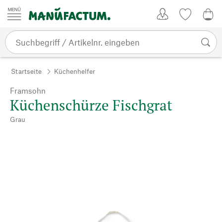
Zum Inhalt springen
Kundenkonto
Merkliste
CHF
Startseite
Küchenhelfer
Framsohn
Küchenschürze Fischgrat
Grau