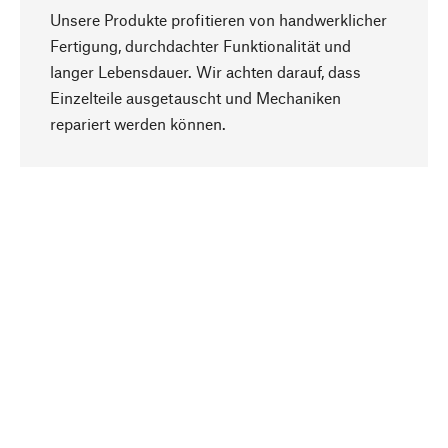
Unsere Produkte profitieren von handwerklicher
Fertigung, durchdachter Funktionalität und
langer Lebensdauer. Wir achten darauf, dass
Einzelteile ausgetauscht und Mechaniken
Nach oben
repariert werden können.
Bewusst
Nachhaltigkeit steht im Fokus unserer
Produktauswahl. Wir setzen auf natürliche
Inhaltsstoffe und Materialien, die gepflegt werden
können, sowie auf eine ressourcenschonende
und sozialverträgliche Produktion.