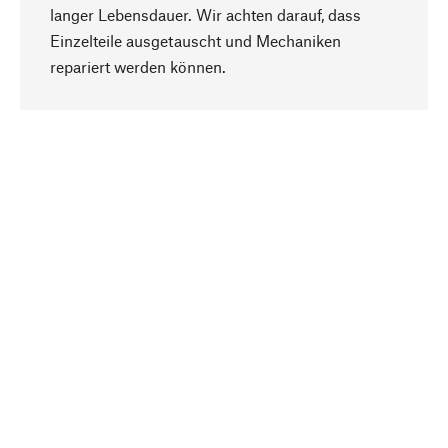
langer Lebensdauer. Wir achten darauf, dass
Einzelteile ausgetauscht und Mechaniken
Nach oben
repariert werden können.
Bewusst
Nachhaltigkeit steht im Fokus unserer
Produktauswahl. Wir setzen auf natürliche
Inhaltsstoffe und Materialien, die gepflegt werden
können, sowie auf eine ressourcenschonende
und sozialverträgliche Produktion.
Ausgewählt