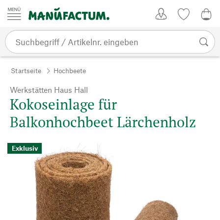
Zum Inhalt springen
Kundenkonto
Merkliste
CHF
Startseite
Hochbeete
Werkstätten Haus Hall
Kokoseinlage für
Balkonhochbeet Lärchenholz
Exklusiv