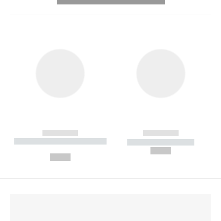
---------- --------------
------------
------------
----------- ----------- --------
----------- -----------
---
--,-- €
--,-- €