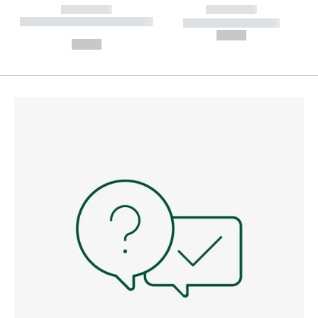
------------
------------
----------- ----------- --------
----------- -----------
---
--,-- €
--,-- €