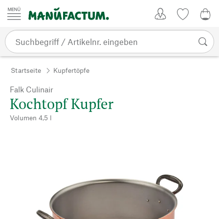
Zum Inhalt springen
Kundenkonto
Merkliste
CHF
Startseite
Kupfertöpfe
Falk Culinair
Kochtopf Kupfer
Volumen 4,5 l