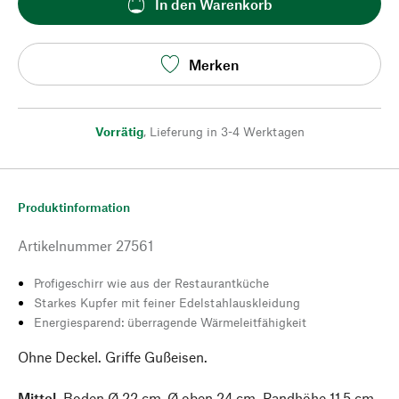
In den Warenkorb
Merken
Vorrätig
,
Lieferung in 3-4 Werktagen
Produktinformation
Artikelnummer
27561
Profigeschirr wie aus der Restaurantküche
Starkes Kupfer mit feiner Edelstahlauskleidung
Energiesparend: überragende Wärmeleitfähigkeit
Ohne Deckel. Griffe Gußeisen.
Mittel.
Boden Ø 22 cm, Ø oben 24 cm. Randhöhe 11,5 cm,