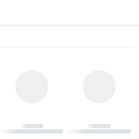
------------
------------
----------- ----------- ----------
----------- ----------- ----------
- -----------
-