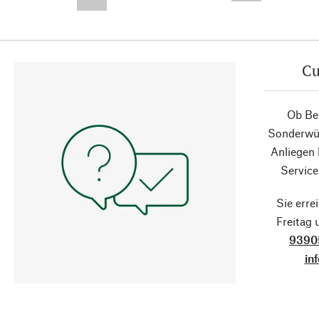
--,-- €
Cu
Ob Ber
Sonderwün
Anliegen
Service
Sie erre
Freitag
9390
in