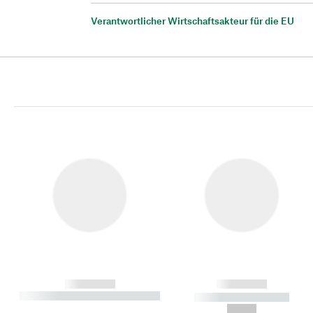
Verantwortlicher Wirtschaftsakteur für die EU
------------
------------
----------- ----------- ----------
----------- -----------
-
--,-- €