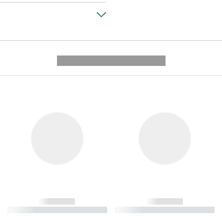
---------- --------------
------------
------------
----------- ----------- ----------
----------- ----------- ----------
-
-