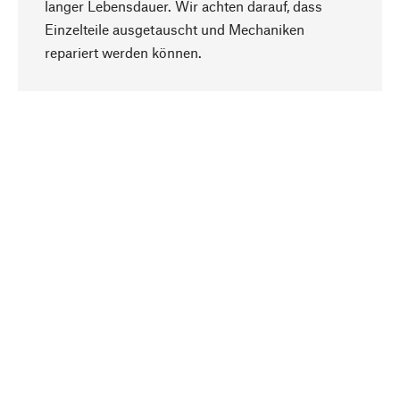
langer Lebensdauer. Wir achten darauf, dass
Einzelteile ausgetauscht und Mechaniken
Nach oben
repariert werden können.
Bewusst
Nachhaltigkeit steht im Fokus unserer
Produktauswahl. Wir setzen auf natürliche
Inhaltsstoffe und Materialien, die gepflegt werden
können, sowie auf eine ressourcenschonende
und sozialverträgliche Produktion.
Ausgewählt