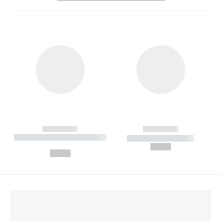
------------
------------
----------- ----------- --------
----------- -----------
---
--,-- €
--,-- €