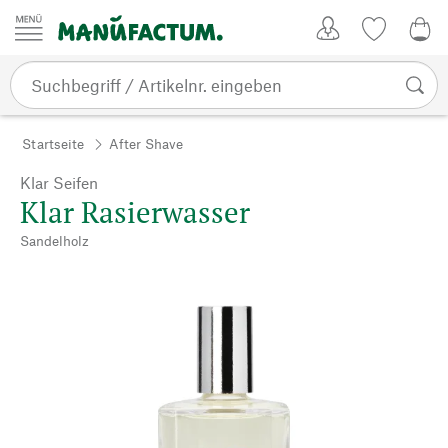
Zum Inhalt springen
Kundenkonto
Merkliste
CHF
Startseite
After Shave
Klar Seifen
Klar Rasierwasser
Sandelholz