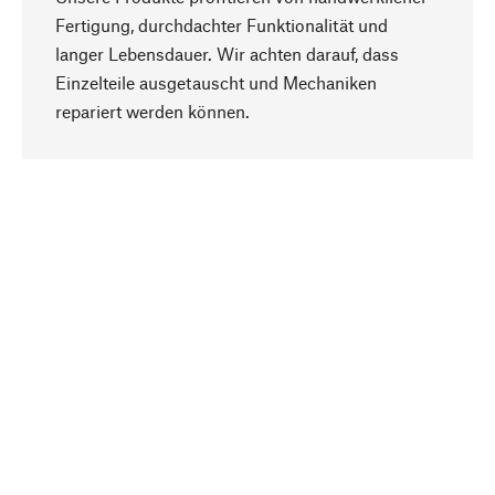
Fertigung, durchdachter Funktionalität und
langer Lebensdauer. Wir achten darauf, dass
Einzelteile ausgetauscht und Mechaniken
Nach oben
repariert werden können.
Bewusst
Nachhaltigkeit steht im Fokus unserer
Produktauswahl. Wir setzen auf natürliche
Inhaltsstoffe und Materialien, die gepflegt werden
können, sowie auf eine ressourcenschonende
und sozialverträgliche Produktion.