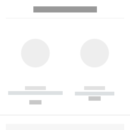
---------- --------------
------------
------------
----------- ----------- --------
----------- -----------
---
--,-- €
--,-- €