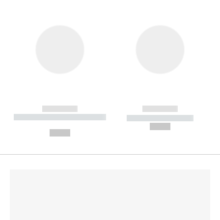
------------
------------
----------- ----------- --------
----------- -----------
---
--,-- €
--,-- €