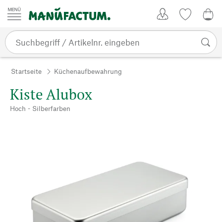
Zum Inhalt springen
Kundenkonto
Merkliste
CHF
Startseite
Küchenaufbewahrung
Kiste Alubox
Hoch - Silberfarben