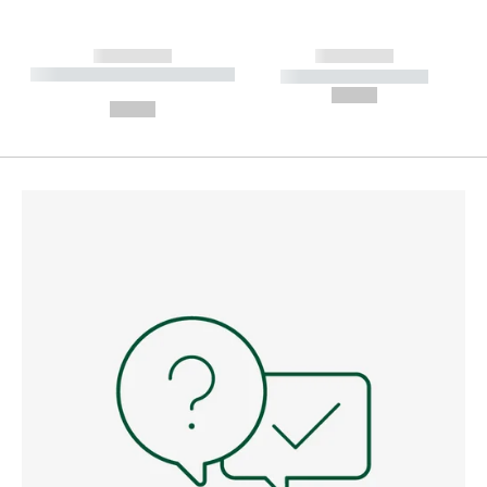
------------
------------
----------- ----------- --------
----------- -----------
---
--,-- €
--,-- €