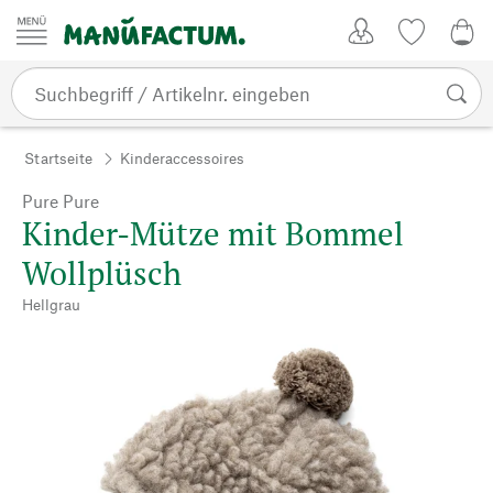
Zum Inhalt springen
Kundenkonto
Merkliste
CHF
Startseite
Kinderaccessoires
Pure Pure
Kinder-Mütze mit Bommel
Wollplüsch
Hellgrau