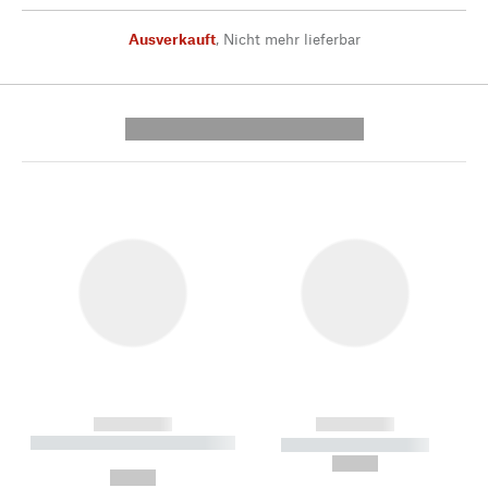
Ausverkauft
,
Nicht mehr lieferbar
---------- --------------
------------
------------
----------- ----------- --------
----------- -----------
---
--,-- €
--,-- €