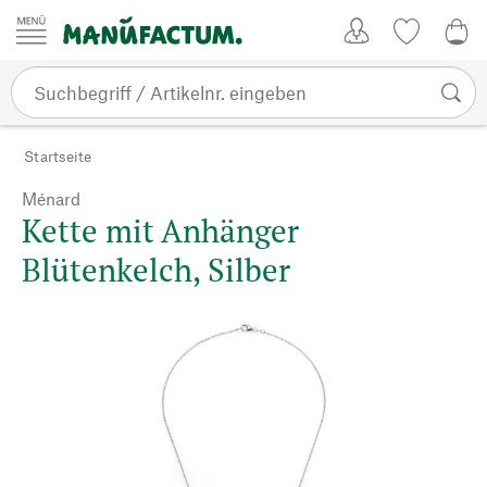
Zum Inhalt springen
Kundenkonto
Merkliste
CHF
Startseite
Ménard
Kette mit Anhänger
Blütenkelch, Silber