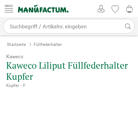
Zum Inhalt springen
Kundenkonto
Merkliste
CHF
Startseite
Füllfederhalter
Kaweco
Kaweco Liliput Füllfederhalter
Kupfer
Kupfer - F