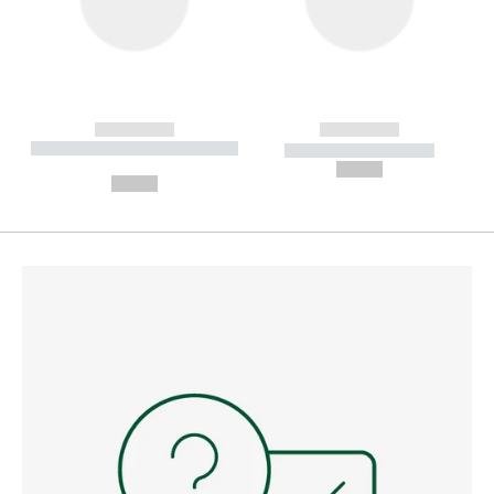
------------
------------
----------- ----------- --------
----------- -----------
---
--,-- €
--,-- €