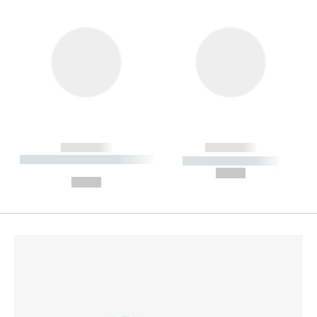
------------
------------
----------- ----------- --------
----------- -----------
---
--,-- €
--,-- €