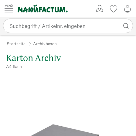
Zum Inhalt springen
Kundenkonto
Merkliste
CHF
Startseite
Archivboxen
Karton Archiv
A4 flach