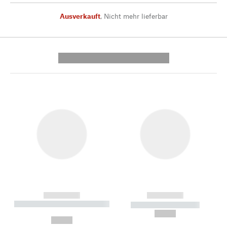
Ausverkauft
,
Nicht mehr lieferbar
---------- --------------
------------
------------
----------- ----------- --------
----------- -----------
---
--,-- €
--,-- €