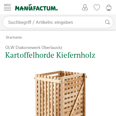
Zum Inhalt springen
Kundenkonto
Merkliste
CHF
Startseite
OLW Diakoniewerk Oberlausitz
Kartoffelhorde Kiefernholz