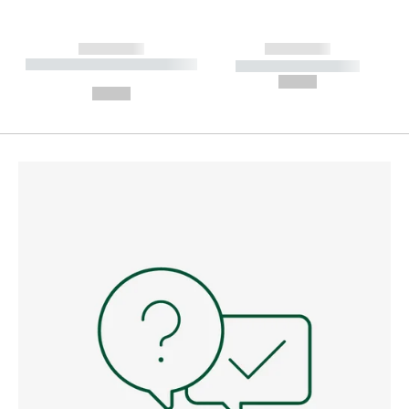
------------
------------
----------- ----------- --------
----------- -----------
---
--,-- €
--,-- €