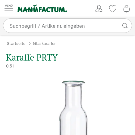
Zum Inhalt springen
Kundenkonto
Merkliste
CHF
Startseite
Glaskaraffen
Karaffe PRTY
0,5 l