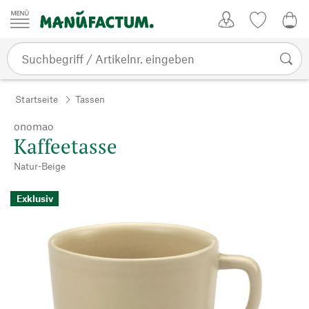
Zum Inhalt springen
Kundenkonto
Merkliste
CHF
Startseite
Tassen
onomao
Kaffeetasse
Natur-Beige
Exklusiv