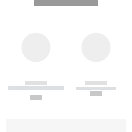
---------- --------------
------------
------------
----------- ----------- --------
----------- -----------
---
--,-- €
--,-- €