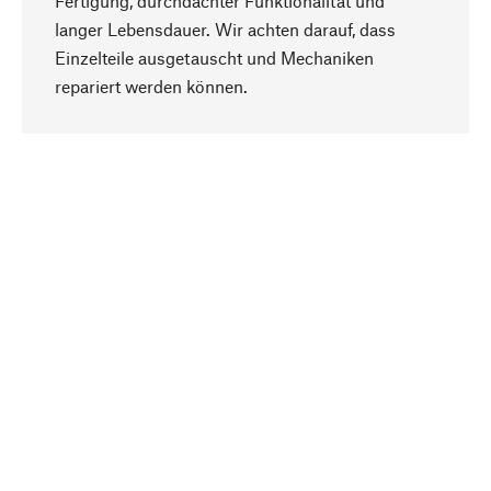
Fertigung, durchdachter Funktionalität und
langer Lebensdauer. Wir achten darauf, dass
Einzelteile ausgetauscht und Mechaniken
Nach oben
repariert werden können.
Bewusst
Nachhaltigkeit steht im Fokus unserer
Produktauswahl. Wir setzen auf natürliche
Inhaltsstoffe und Materialien, die gepflegt werden
können, sowie auf eine ressourcenschonende
und sozialverträgliche Produktion.