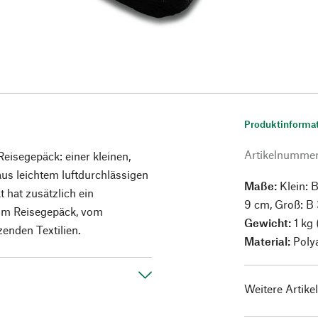
Produktinforma
Artikelnumme
Reisegepäck: einer kleinen,
aus leichtem luftdurchlässigen
Maße:
Klein: B
 hat zusätzlich ein
9 cm, Groß: B 
e im Reisegepäck, vom
Gewicht:
1 kg 
enden Textilien.
Material:
Polya
Weitere Artike