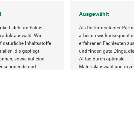
t
Ausgewählt
gkeit steht im Fokus
Als Ihr kompetenter Partn
Produktauswahl. Wir
arbeiten wir konsequent m
f natürliche Inhaltsstoffe
erfahrenen Fachleuten z
ialien, die gepflegt
und finden gute Dinge, die
nnen, sowie auf eine
Alltag durch optimale
enschonende und
Materialauswahl und exzel
trägliche Produktion.
Fertigung bereichern.