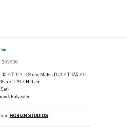
tion
r
203936
 35 × T 11 × H 9 cm, Mittel: B 31 × T 17,5 × H
35,5 × T 31 × H 9 cm
(Set)
mid, Polyester
l von
HORIZN STUDIOS