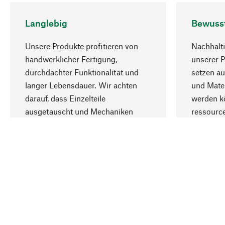
Langlebig
Bewuss
Unsere Produkte profitieren von
Nachhalti
handwerklicher Fertigung,
unserer 
durchdachter Funktionalität und
setzen au
langer Lebensdauer. Wir achten
und Mater
darauf, dass Einzelteile
werden kö
ausgetauscht und Mechaniken
ressourc
repariert werden können.
sozialver
Ihr Land
Schweiz (Deutsch)