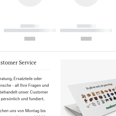
------------
------------
----------- ----------- ----------
----------- ----------- ----------
-
-
--,-- €
--,-- €
stomer Service
atung, Ersatzteile oder
sche - all Ihre Fragen und
 behandelt unser Customer
 persönlich und fundiert.
ichen uns von Montag bis