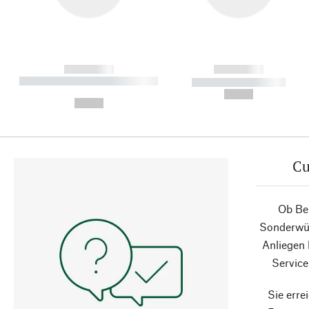
------------
------------
----------- ----------- ----------
----------- -----------
-
--,-- €
--,-- €
Cu
Ob Ber
Sonderwün
Anliegen
Service
Sie erre