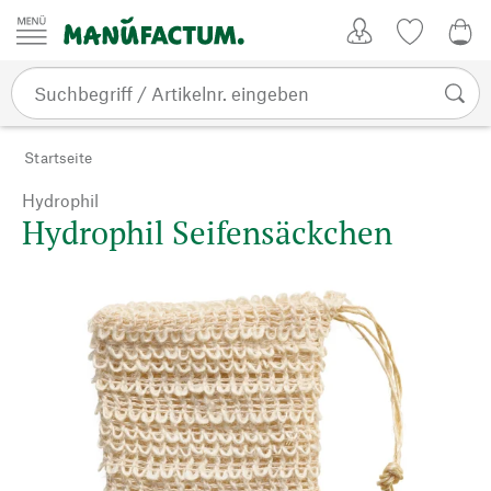
Zum Inhalt springen
Kundenkonto
Merkliste
CHF
Startseite
Hydrophil
Hydrophil Seifensäckchen