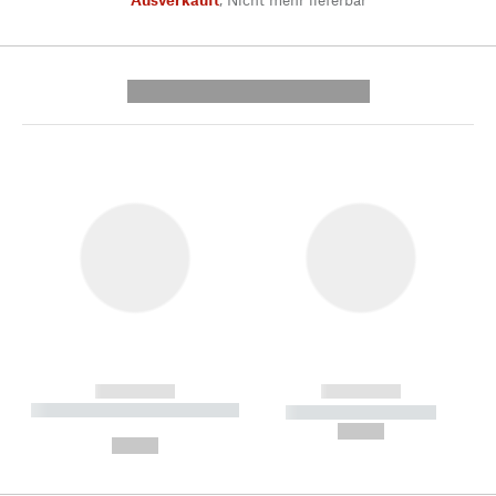
---------- --------------
------------
------------
----------- ----------- --------
----------- -----------
---
--,-- €
--,-- €