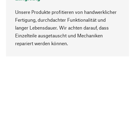
Unsere Produkte profitieren von handwerklicher
Fertigung, durchdachter Funktionalität und
langer Lebensdauer. Wir achten darauf, dass
Einzelteile ausgetauscht und Mechaniken
Nach oben
repariert werden können.
Bewusst
Nachhaltigkeit steht im Fokus unserer
Produktauswahl. Wir setzen auf natürliche
Inhaltsstoffe und Materialien, die gepflegt werden
können, sowie auf eine ressourcenschonende
und sozialverträgliche Produktion.