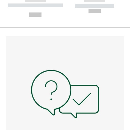
------------
------------
----------- ----------- --------
----------- -----------
---
--,-- €
--,-- €