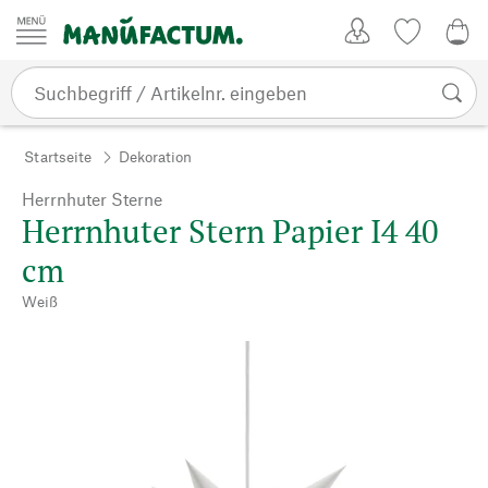
Zum Inhalt springen
Kundenkonto
Merkliste
CHF
Startseite
Dekoration
Herrnhuter Sterne
Herrnhuter Stern Papier I4 40
cm
Weiß