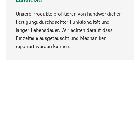
Unsere Produkte profitieren von handwerklicher
Fertigung, durchdachter Funktionalität und
langer Lebensdauer. Wir achten darauf, dass
Einzelteile ausgetauscht und Mechaniken
Nach oben
repariert werden können.
Bewusst
Nachhaltigkeit steht im Fokus unserer
Produktauswahl. Wir setzen auf natürliche
Inhaltsstoffe und Materialien, die gepflegt werden
können, sowie auf eine ressourcenschonende
und sozialverträgliche Produktion.