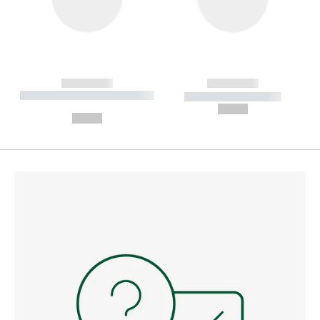
------------
------------
----------- ----------- --------
----------- -----------
---
--,-- €
--,-- €