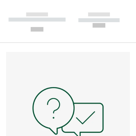
------------
------------
----------- ----------- --------
----------- -----------
---
--,-- €
--,-- €