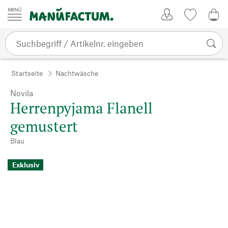
Zum Inhalt springen
Kundenkonto
Merkliste
CHF
Startseite
Nachtwäsche
Novila
Herrenpyjama Flanell
gemustert
Blau
Exklusiv