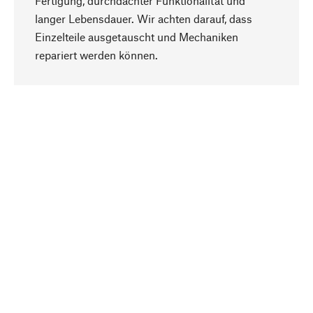
Fertigung, durchdachter Funktionalität und
langer Lebensdauer. Wir achten darauf, dass
Einzelteile ausgetauscht und Mechaniken
Nach oben
repariert werden können.
Bewusst
Nachhaltigkeit steht im Fokus unserer
Produktauswahl. Wir setzen auf natürliche
Inhaltsstoffe und Materialien, die gepflegt werden
können, sowie auf eine ressourcenschonende
und sozialverträgliche Produktion.