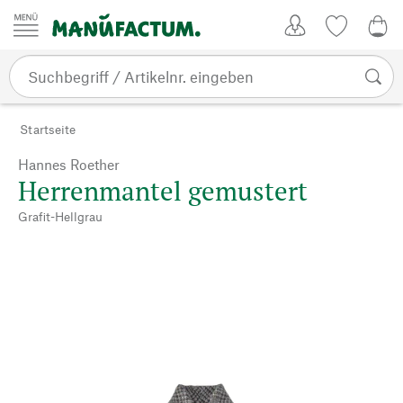
Zum Inhalt springen
Kundenkonto
Merkliste
CHF
Startseite
Hannes Roether
Herrenmantel gemustert
Grafit-Hellgrau