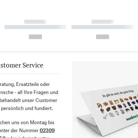
------------
------------
----------- ----------- ----------
----------- ----------- ----------
-
-
--,-- €
--,-- €
stomer Service
atung, Ersatzteile oder
sche - all Ihre Fragen und
 behandelt unser Customer
 persönlich und fundiert.
ichen uns von Montag bis
 unter der Nummer
02309