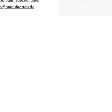
50
oder jederzeit unter
fo@manufactum.de