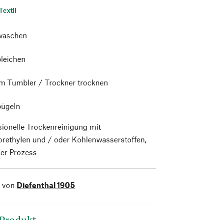
Textil
waschen
bleichen
im Tumbler / Trockner trocknen
bügeln
sionelle Trockenreinigung mit
orethylen und / oder Kohlenwasserstoffen,
er Prozess
l von
Diefenthal 1905
 Produkt