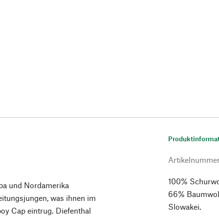
Produktinforma
Artikelnumme
100% Schurwol
opa und Nordamerika
66% Baumwolle
eitungsjungen, was ihnen im
Slowakei.
y Cap eintrug. Diefenthal