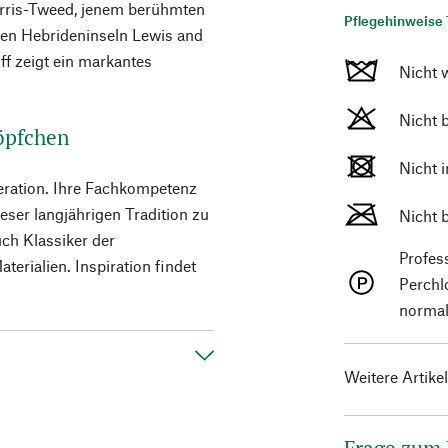
Harris-Tweed, jenem berühmten
Pflegehinweise 
en Hebrideninseln Lewis and
off zeigt ein markantes
Nicht 
Nicht 
öpfchen
Nicht 
neration. Ihre Fachkompetenz
eser langjährigen Tradition zu
Nicht 
ch Klassiker der
Profes
erialien. Inspiration findet
Perchl
normal
Weitere Artike
Frage zum