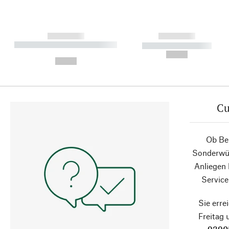
------------
------------
----------- ----------- ----------
----------- -----------
-
--,-- €
--,-- €
Cu
Ob Ber
Sonderwün
Anliegen
Service
Sie erre
Freitag