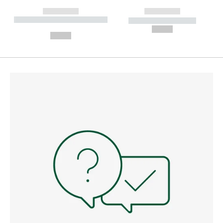
------------
------------
----------- ----------- --------
----------- -----------
---
--,-- €
--,-- €