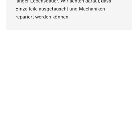
langer Lebensdauer. Wir achten darauf, dass
Einzelteile ausgetauscht und Mechaniken
Nach oben
repariert werden können.
Bewusst
Nachhaltigkeit steht im Fokus unserer
Produktauswahl. Wir setzen auf natürliche
Inhaltsstoffe und Materialien, die gepflegt werden
können, sowie auf eine ressourcenschonende
und sozialverträgliche Produktion.
Ausgewählt