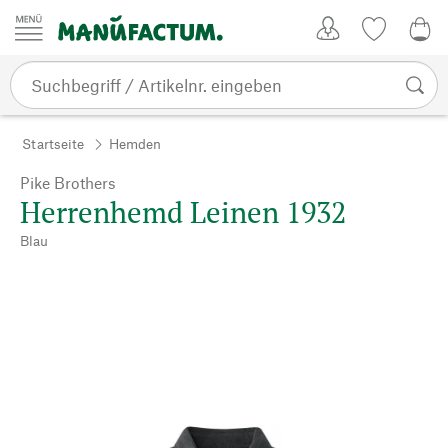
Zum Inhalt springen
Kundenkonto
Merkliste
CHF
Startseite
Hemden
Pike Brothers
Herrenhemd Leinen 1932
Blau