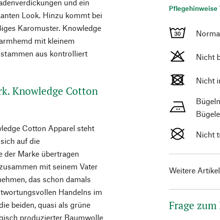
Fadenverdickungen und ein
Pflegehinweise 
kanten Look. Hinzu kommt bei
ßiges Karomuster. Knowledge
Norma
lbarmhemd mit kleinem
 stammen aus kontrolliert
Nicht 
Nicht 
rk. Knowledge Cotton
Bügeln
Bügele
ledge Cotton Apparel steht
Nicht 
sich auf die
e der Marke übertragen
p zusammen mit seinem Vater
Weitere Artike
ernehmen, das schon damals
twortungsvollen Handelns im
Frage zum
die beiden, quasi als grüne
ogisch produzierter Baumwolle