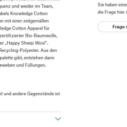
Sie haben ein
equenz und wieder im Team,
die Frage hier
abels Knowledge Cotton
un mit einer zeitgemäßen
Frage 
wledge Cotton Apparel für
ertifizierter Bio-Baumwolle,
oder „Happy Sheep Wool“.
Recycling-Polyester. Aus den
bpalette gibt, entstehen dann
geweben und Füllungen.
el und andere Gegenstände ist