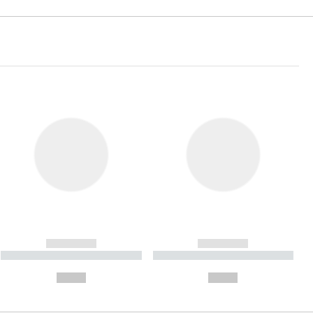
------------
------------
----------- ----------- ----------
----------- ----------- ----------
- -----------
-
--,-- €
--,-- €