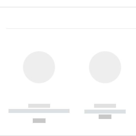
------------
------------
----------- ----------- ----------
----------- -----------
-
--,-- €
--,-- €