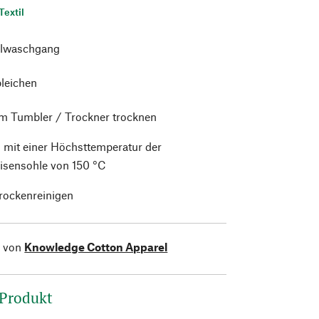
Textil
lwaschgang
bleichen
im Tumbler / Trockner trocknen
 mit einer Höchsttemperatur der
isensohle von 150 °C
trockenreinigen
l von
Knowledge Cotton Apparel
 Produkt