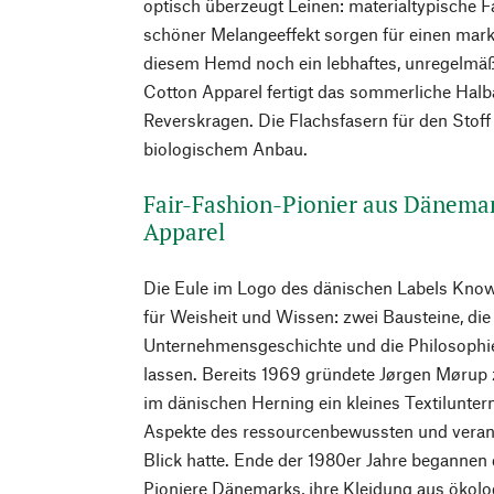
optisch überzeugt Leinen: materialtypische 
schöner Melangeeffekt sorgen für einen mar
diesem Hemd noch ein lebhaftes, unregelmä
Cotton Apparel fertigt das sommerliche Ha
Reverskragen. Die Flachsfasern für den Stoff
biologischem Anbau.
Fair-Fashion-Pionier aus Dänema
Apparel
Die Eule im Logo des dänischen Labels Know
für Weisheit und Wissen: zwei Bausteine, die 
Unternehmensgeschichte und die Philosophi
lassen. Bereits 1969 gründete Jørgen Møru
im dänischen Herning ein kleines Textilunt
Aspekte des ressourcenbewussten und veran
Blick hatte. Ende der 1980er Jahre begannen 
Pioniere Dänemarks, ihre Kleidung aus ökol