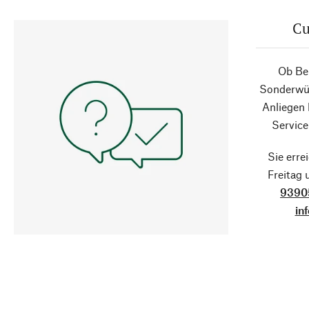
Cu
Ob Ber
Sonderwün
Anliegen
Service
Sie erre
Freitag
9390
in