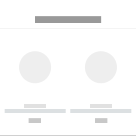
---------- --------------
------------
------------
----------- ----------- ----------
----------- ----------- ----------
-
-
--,-- €
--,-- €