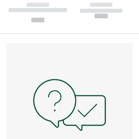
------------
------------
----------- ----------- --------
----------- -----------
---
--,-- €
--,-- €