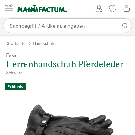
Zum Inhalt springen
Kundenkonto
Merkliste
CHF
Startseite
Handschuhe
Eska
Herrenhandschuh Pferdeleder
Schwarz
Exklusiv