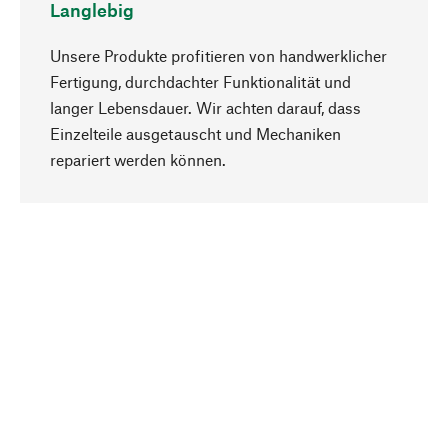
Langlebig
Unsere Produkte profitieren von handwerklicher
Fertigung, durchdachter Funktionalität und
langer Lebensdauer. Wir achten darauf, dass
Einzelteile ausgetauscht und Mechaniken
Nach oben
repariert werden können.
Bewusst
Nachhaltigkeit steht im Fokus unserer
Produktauswahl. Wir setzen auf natürliche
Inhaltsstoffe und Materialien, die gepflegt werden
können, sowie auf eine ressourcenschonende
und sozialverträgliche Produktion.