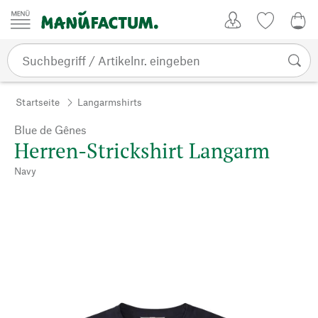
Zum Inhalt springen
Kundenkonto
Merkliste
CHF
Startseite
Langarmshirts
Blue de Gênes
Herren-Strickshirt Langarm
Navy