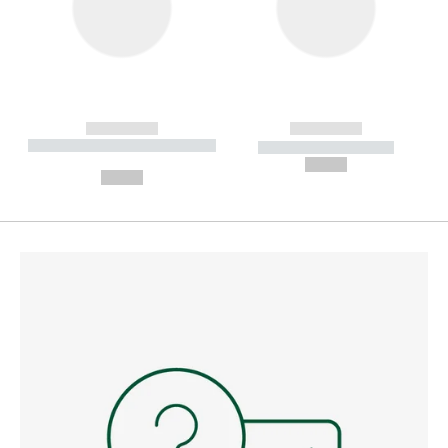
------------
------------
----------- ----------- --------
----------- -----------
---
--,-- €
--,-- €