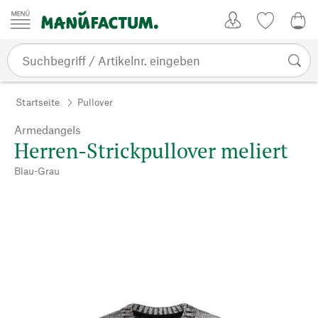
Zum Inhalt springen
Kundenkonto
Merkliste
CHF
Startseite
Pullover
Armedangels
Herren-Strickpullover meliert
Blau-Grau