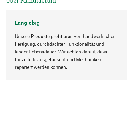
Über Manufactum
Langlebig
Unsere Produkte profitieren von handwerklicher
Fertigung, durchdachter Funktionalität und
langer Lebensdauer. Wir achten darauf, dass
Einzelteile ausgetauscht und Mechaniken
Nach oben
repariert werden können.
Bewusst
Nachhaltigkeit steht im Fokus unserer
Produktauswahl. Wir setzen auf natürliche
Inhaltsstoffe und Materialien, die gepflegt werden