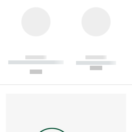
------------
------------
----------- ----------- --------
----------- -----------
---
--,-- €
--,-- €