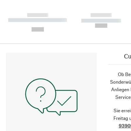
------------
------------
----------- ----------- ----------
----------- -----------
-
--,-- €
--,-- €
Cu
Ob Ber
Sonderwün
Anliegen
Service
Sie erre
Freitag
9390