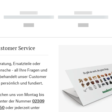
------------
------------
----------- ----------- ----------
----------- ----------- ----------
-
-
--,-- €
--,-- €
stomer Service
atung, Ersatzteile oder
sche - all Ihre Fragen und
 behandelt unser Customer
 persönlich und fundiert.
ichen uns von Montag bis
 unter der Nummer
02309
50
oder jederzeit unter