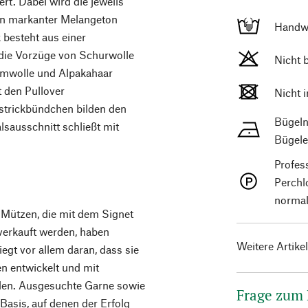
ert. Dabei wird die jeweils
ein markanter Melangeton
Handw
besteht aus einer
 die Vorzüge von Schurwolle
Nicht 
aumwolle und Alpakahaar
 den Pullover
Nicht 
strickbündchen bilden den
Bügeln
sausschnitt schließt mit
Bügele
Profes
Perchl
normal
d Mützen, die mit dem Signet
verkauft werden, haben
Weitere Artike
egt vor allem daran, dass sie
 entwickelt und mit
den. Ausgesuchte Garne sowie
Frage zum
Basis, auf denen der Erfolg