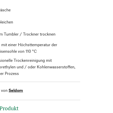
äsche
bleichen
im Tumbler / Trockner trocknen
 mit einer Höchsttemperatur der
isensohle von 110 °C
sionelle Trockenreinigung mit
orethylen und / oder Kohlenwasserstoffen,
er Prozess
l von
Seldom
 Produkt