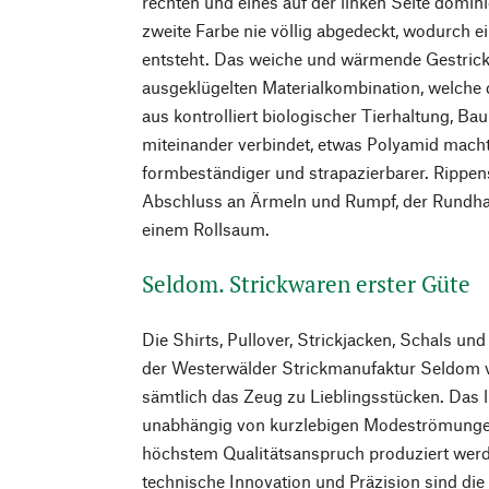
rechten und eines auf der linken Seite domini
zweite Farbe nie völlig abgedeckt, wodurch 
entsteht. Das weiche und wärmende Gestrick 
ausgeklügelten Materialkombination, welche
aus kontrolliert biologischer Tierhaltung, B
miteinander verbindet, etwas Polyamid macht
formbeständiger und strapazierbarer. Rippen
Abschluss an Ärmeln und Rumpf, der Rundhal
einem Rollsaum.
Seldom. Strickwaren erster Güte
Die Shirts, Pullover, Strickjacken, Schals un
der Westerwälder Strickmanufaktur Seldom 
sämtlich das Zeug zu Lieblingsstücken. Das li
unabhängig von kurzlebigen Modeströmungen
höchstem Qualitätsanspruch produziert wer
technische Innovation und Präzision sind die 