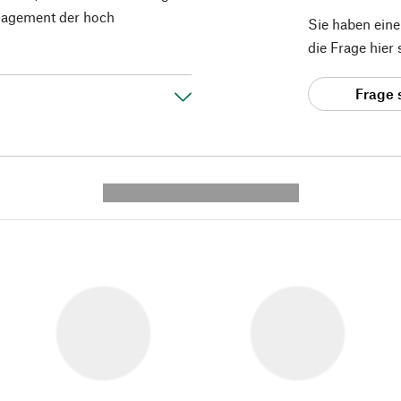
gagement der hoch
Sie haben ein
die Frage hier
Frage 
---------- --------------