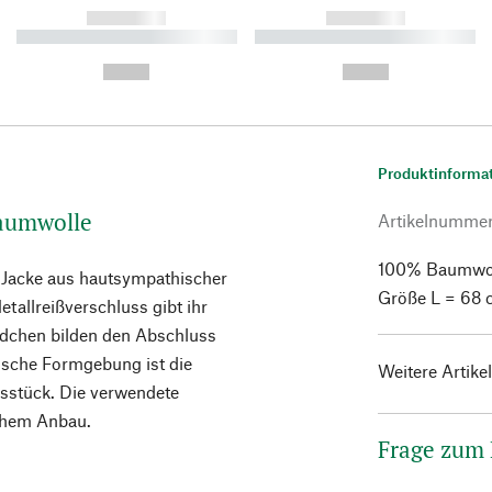
------------
------------
----------- ----------- ----------
----------- ----------- ----------
-
-
--,-- €
--,-- €
Produktinforma
Baumwolle
Artikelnumme
100% Baumwolle
e Jacke aus hautsympathischer
Größe L = 68 
tallreißverschluss gibt ihr
ndchen bilden den Abschluss
ische Formgebung ist die
Weitere Artike
sisstück. Die verwendete
schem Anbau.
Frage zum