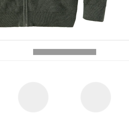
---------- --------------