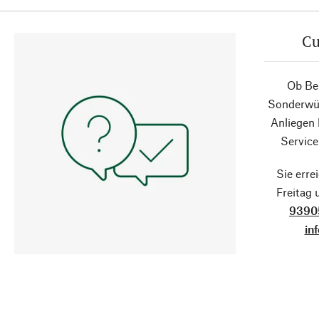
Cu
Ob Ber
Sonderwün
Anliegen
Service
Sie erre
Freitag
9390
in