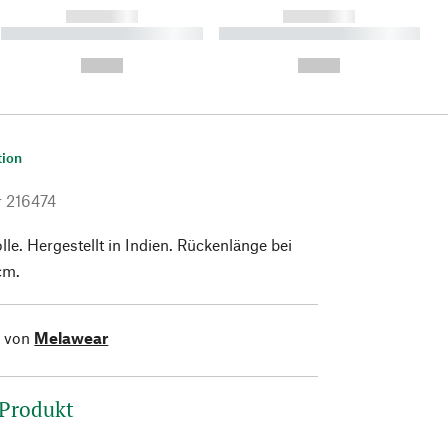
------------
------------
----------- ----------- ----------
----------- ----------- ----------
- -----------
-
--,-- €
--,-- €
tion
r
216474
. Hergestellt in Indien. Rückenlänge bei
cm.
l von
Melawear
 Produkt