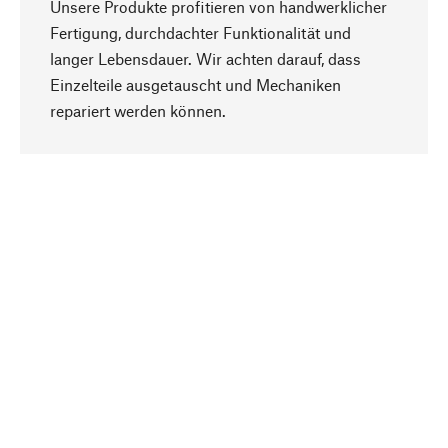
Unsere Produkte profitieren von handwerklicher
Fertigung, durchdachter Funktionalität und
langer Lebensdauer. Wir achten darauf, dass
Einzelteile ausgetauscht und Mechaniken
Nach oben
repariert werden können.
Bewusst
Nachhaltigkeit steht im Fokus unserer
Produktauswahl. Wir setzen auf natürliche
Inhaltsstoffe und Materialien, die gepflegt werden
können, sowie auf eine ressourcenschonende
und sozialverträgliche Produktion.