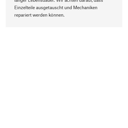
Einzelteile ausgetauscht und Mechaniken
Nach oben
repariert werden können.
Bewusst
Nachhaltigkeit steht im Fokus unserer
Produktauswahl. Wir setzen auf natürliche
Inhaltsstoffe und Materialien, die gepflegt werden
können, sowie auf eine ressourcenschonende
und sozialverträgliche Produktion.
Ausgewählt