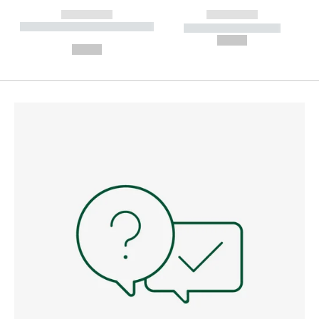
------------
------------
----------- ----------- --------
----------- -----------
---
--,-- €
--,-- €