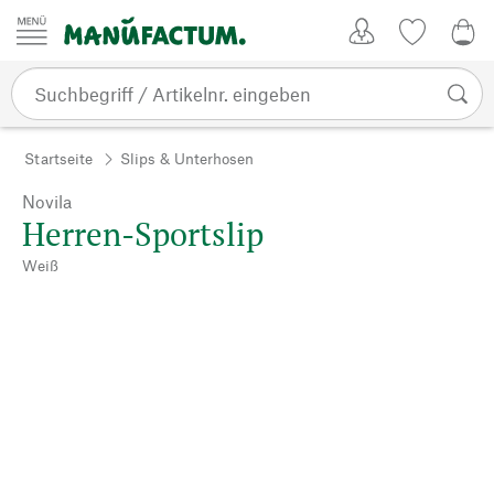
Zum Inhalt springen
Kundenkonto
Merkliste
CHF
Startseite
Slips & Unterhosen
Novila
Herren-Sportslip
Weiß