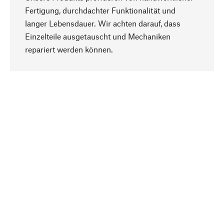
Fertigung, durchdachter Funktionalität und
langer Lebensdauer. Wir achten darauf, dass
Einzelteile ausgetauscht und Mechaniken
Nach oben
repariert werden können.
Bewusst
Nachhaltigkeit steht im Fokus unserer
Produktauswahl. Wir setzen auf natürliche
Inhaltsstoffe und Materialien, die gepflegt werden
können, sowie auf eine ressourcenschonende
und sozialverträgliche Produktion.