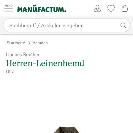
Zum Inhalt springen
Kundenkonto
Merkliste
CHF
Startseite
Hemden
Hannes Roether
Herren-Leinenhemd
Oliv