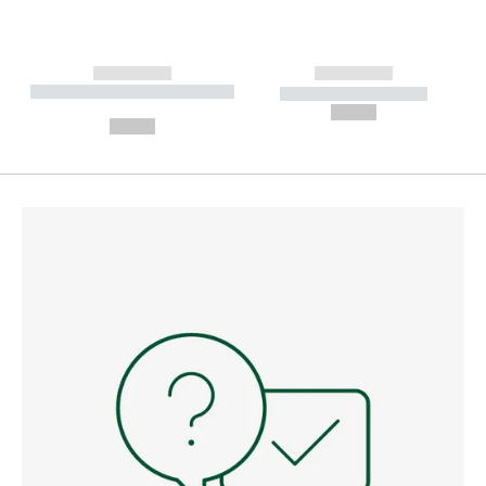
------------
------------
----------- ----------- --------
----------- -----------
---
--,-- €
--,-- €