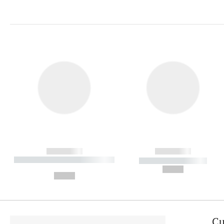
------------
------------
----------- ----------- ----------
----------- -----------
-
--,-- €
--,-- €
Cu