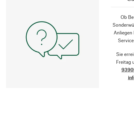
Ob Ber
Sonderwün
Anliegen
Service
Sie erre
Freitag
9390
in