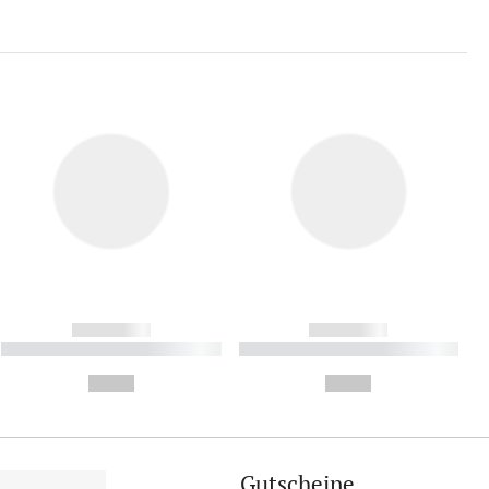
------------
------------
----------- ----------- ----------
----------- ----------- ----------
- -----------
-
--,-- €
--,-- €
Gutscheine