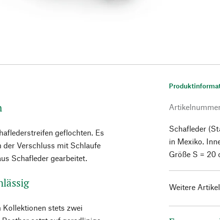
Produktinforma
n
Artikelnumme
Schafleder (S
flederstreifen geflochten. Es
in Mexiko. In
n der Verschluss mit Schlaufe
Größe S = 20 
us Schafleder gearbeitet.
hlässig
Weitere Artike
Kollektionen stets zwei