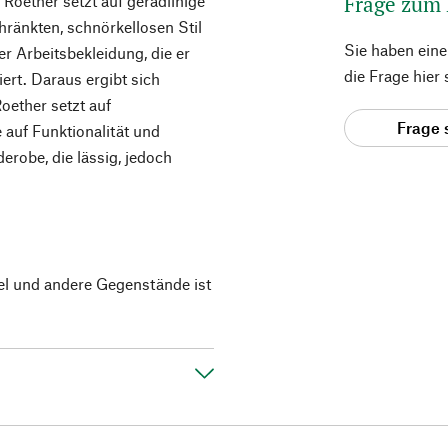
Frage zum
 Roether setzt auf geradlinige
hränkten, schnörkellosen Stil
Sie haben ein
ler Arbeitsbekleidung, die er
die Frage hier
iert. Daraus ergibt sich
Roether setzt auf
Frage 
 auf Funktionalität und
derobe, die lässig, jedoch
el und andere Gegenstände ist