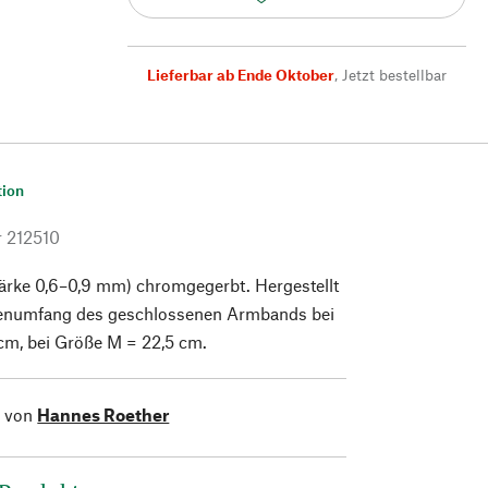
Lieferbar ab Ende Oktober
,
Jetzt bestellbar
tion
r
212510
tärke 0,6–0,9 mm) chromgegerbt. Hergestellt
nenumfang des geschlossenen Armbands bei
cm, bei Größe M = 22,5 cm.
l von
Hannes Roether