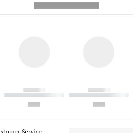
---------- --------------
------------
------------
----------- ----------- ----------
----------- ----------- ----------
-
-
--,-- €
--,-- €
stomer Service