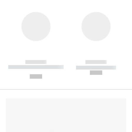
------------
------------
----------- ----------- --------
----------- -----------
---
--,-- €
--,-- €