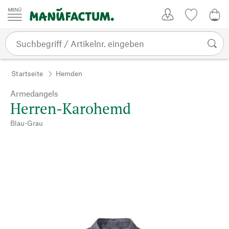
Zum Inhalt springen
Kundenkonto
Merkliste
CHF
Startseite
Hemden
Armedangels
Herren-Karohemd
Blau-Grau