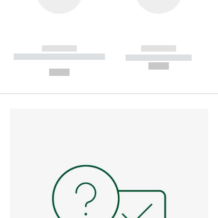
------------
------------
----------- ----------- --------
----------- -----------
---
--,-- €
--,-- €