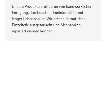
Unsere Produkte profitieren von handwerklicher
Fertigung, durchdachter Funktionalität und
langer Lebensdauer. Wir achten darauf, dass
Einzelteile ausgetauscht und Mechaniken
Nach oben
repariert werden können.
Bewusst
Nachhaltigkeit steht im Fokus unserer
Produktauswahl. Wir setzen auf natürliche
Inhaltsstoffe und Materialien, die gepflegt werden
können, sowie auf eine ressourcenschonende
und sozialverträgliche Produktion.