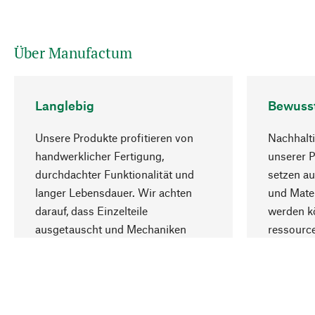
Über Manufactum
Langlebig
Bewuss
Unsere Produkte profitieren von
Nachhalti
handwerklicher Fertigung,
unserer 
durchdachter Funktionalität und
setzen au
langer Lebensdauer. Wir achten
und Mater
darauf, dass Einzelteile
werden kö
ausgetauscht und Mechaniken
ressourc
repariert werden können.
sozialver