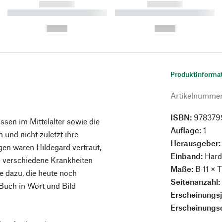
------------
------------
----------- ----------- ----------
----------- ----------- ----------
-
-
--,-- €
--,-- €
Produktinforma
Artikelnumme
ISBN:
978379
ssen im Mittelalter sowie die
Auflage:
1
 und nicht zuletzt ihre
Herausgeber
gen waren Hildegard vertraut,
Einband:
Hard
nz verschiedene Krankheiten
Maße:
B 11 × T
e dazu, die heute noch
Seitenanzahl
 Buch in Wort und Bild
Erscheinungs
Erscheinungs