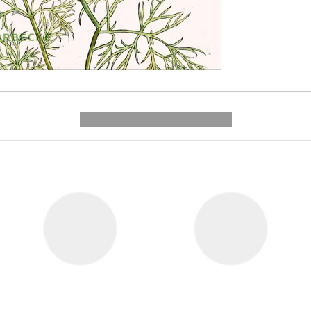
---------- --------------