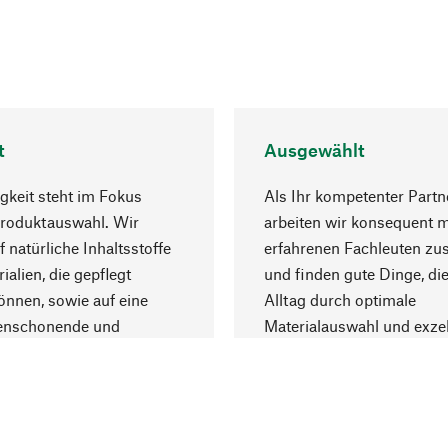
t
Ausgewählt
gkeit steht im Fokus
Als Ihr kompetenter Partn
Produktauswahl. Wir
arbeiten wir konsequent m
f natürliche Inhaltsstoffe
erfahrenen Fachleuten z
ialien, die gepflegt
und finden gute Dinge, die
nnen, sowie auf eine
Alltag durch optimale
enschonende und
Materialauswahl und exzel
trägliche Produktion.
Fertigung bereichern.