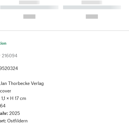
------------
------------
----------- ----------- ----------
----------- ----------- ----------
- -----------
-
--,-- €
--,-- €
tion
r
216094
9520324
:
Jan Thorbecke Verlag
cover
 1,1 × H 17 cm
:
64
jahr:
2025
ort:
Ostfildern