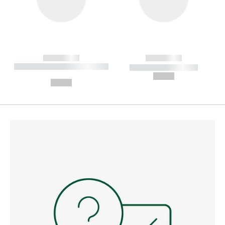
------------
------------
----------- ----------- --------
----------- -----------
---
--,-- €
--,-- €