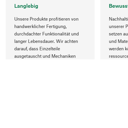
Langlebig
Bewuss
Unsere Produkte profitieren von
Nachhalti
handwerklicher Fertigung,
unserer 
durchdachter Funktionalität und
setzen au
langer Lebensdauer. Wir achten
und Mater
darauf, dass Einzelteile
werden kö
ausgetauscht und Mechaniken
ressourc
repariert werden können.
sozialver
Ihr Land
Schweiz (Deutsch)