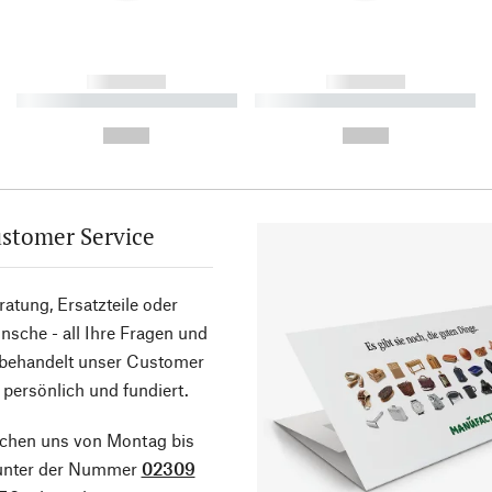
------------
------------
----------- ----------- ----------
----------- ----------- ----------
-
-
--,-- €
--,-- €
stomer Service
atung, Ersatzteile oder
sche - all Ihre Fragen und
 behandelt unser Customer
 persönlich und fundiert.
ichen uns von Montag bis
 unter der Nummer
02309