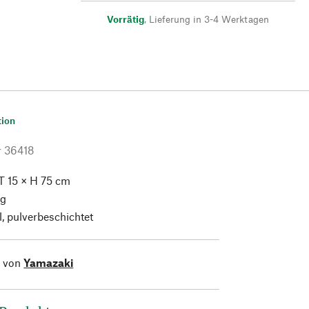
Vorrätig
,
Lieferung in 3-4 Werktagen
tion
r
36418
T 15 × H 75 cm
kg
, pulverbeschichtet
l von
Yamazaki