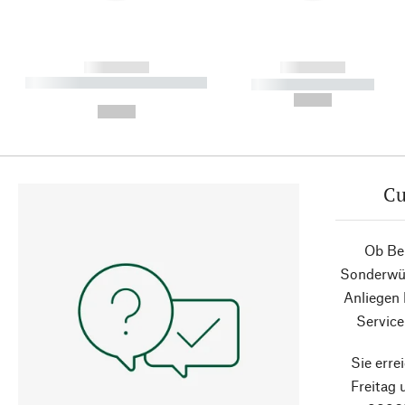
------------
------------
----------- ----------- ----------
----------- -----------
-
--,-- €
--,-- €
Cu
Ob Ber
Sonderwün
Anliegen
Service
Sie erre
Freitag