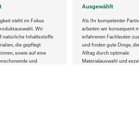
t
Ausgewählt
gkeit steht im Fokus
Als Ihr kompetenter Partn
Produktauswahl. Wir
arbeiten wir konsequent m
f natürliche Inhaltsstoffe
erfahrenen Fachleuten z
ialien, die gepflegt
und finden gute Dinge, die
nnen, sowie auf eine
Alltag durch optimale
enschonende und
Materialauswahl und exzel
trägliche Produktion.
Fertigung bereichern.