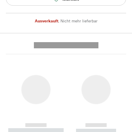
Ausverkauft
,
Nicht mehr lieferbar
---------- --------------
------------
------------
----------- ----------- --------
----------- -----------