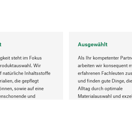
t
Ausgewählt
gkeit steht im Fokus
Als Ihr kompetenter Partn
Produktauswahl. Wir
arbeiten wir konsequent m
f natürliche Inhaltsstoffe
erfahrenen Fachleuten z
ialien, die gepflegt
und finden gute Dinge, die
nnen, sowie auf eine
Alltag durch optimale
enschonende und
Materialauswahl und exzel
trägliche Produktion.
Fertigung bereichern.