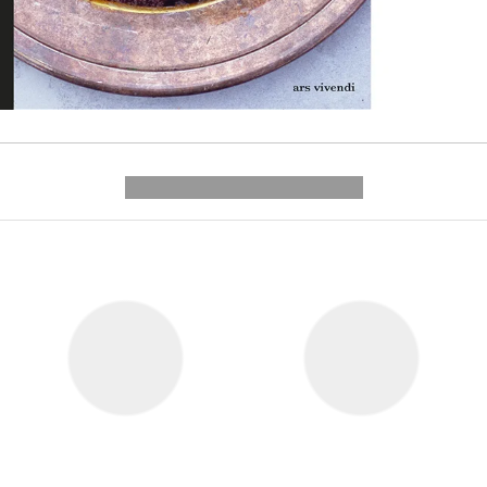
---------- --------------