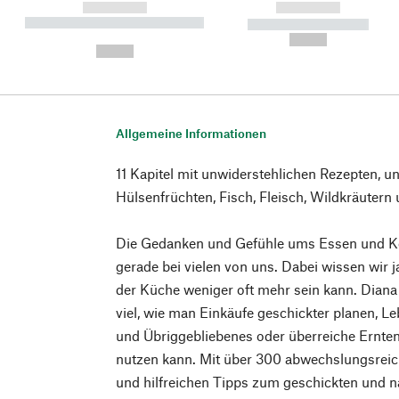
------------
------------
----------- ----------- ----------
----------- -----------
-
--,-- €
--,-- €
Allgemeine Informationen
11 Kapitel mit unwiderstehlichen Rezepten, u
Hülsenfrüchten, Fisch, Fleisch, Wildkräutern
Die Gedanken und Gefühle ums Essen und K
gerade bei vielen von uns. Dabei wissen wir j
der Küche weniger oft mehr sein kann. Diana
viel, wie man Einkäufe geschickter planen, L
und Übriggebliebenes oder überreiche Ernten
nutzen kann. Mit über 300 abwechslungsreic
und hilfreichen Tipps zum geschickten und na