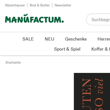
Zum Inhalt springen
Warenhäuser
Brot & Butter
Newsletter
SALE
NEU
Geschenke
Herre
Sport & Spiel
Koffer &
Startseite