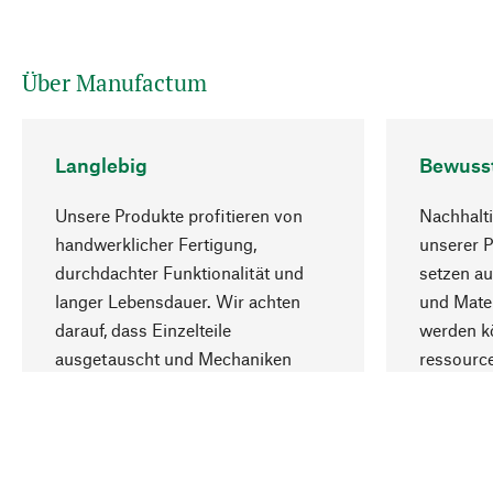
Über Manufactum
Langlebig
Bewuss
Unsere Produkte profitieren von
Nachhalti
handwerklicher Fertigung,
unserer 
durchdachter Funktionalität und
setzen au
langer Lebensdauer. Wir achten
und Mater
darauf, dass Einzelteile
werden kö
ausgetauscht und Mechaniken
ressourc
repariert werden können.
sozialver