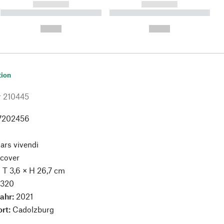
------------
------------
----------- ----------- ----------
----------- ----------- ----------
- -----------
-
--,-- €
--,-- €
tion
r
210445
7202456
:
ars vivendi
cover
× T 3,6 × H 26,7 cm
:
320
jahr:
2021
ort:
Cadolzburg