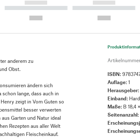
------------
------------
----------- ----------- ----------
----------- ----------- ----------
-
-
--,-- €
--,-- €
Produktinforma
Artikelnumme
nter anderem zu
 und Obst.
ISBN:
978374
Auflage:
1
onsumieren ändern sich
Herausgeber
a schon lange, dass auch in
Einband:
Hard
 Henry zeigt in Vom Guten so
Maße:
B 18,4 
ebensmittel besser verwerten
Seitenanzahl
 aus Garten und Natur ideal
Erscheinungs
hen Rezepten aus aller Welt
Erscheinungs
chhaltigen Fleischeinkauf.