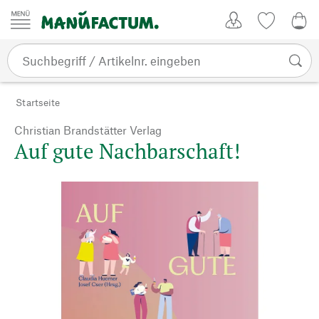
Zum Inhalt springen
Kundenkonto
Merkliste
CHF
Startseite
Christian Brandstätter Verlag
Auf gute Nachbarschaft!