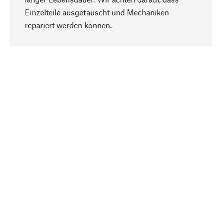
Einzelteile ausgetauscht und Mechaniken
Nach oben
repariert werden können.
Bewusst
Nachhaltigkeit steht im Fokus unserer
Produktauswahl. Wir setzen auf natürliche
Inhaltsstoffe und Materialien, die gepflegt werden
können, sowie auf eine ressourcenschonende
und sozialverträgliche Produktion.
Ausgewählt