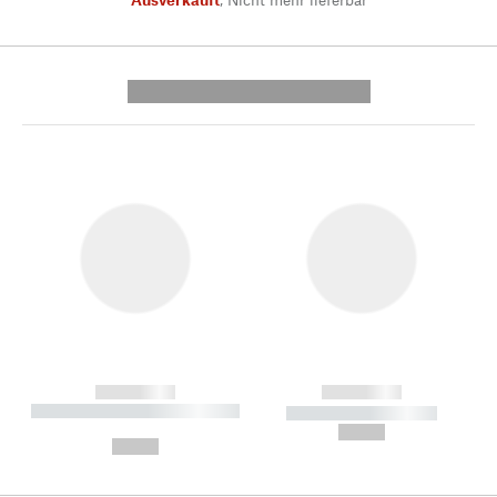
---------- --------------
------------
------------
----------- ----------- --------
----------- -----------
---
--,-- €
--,-- €