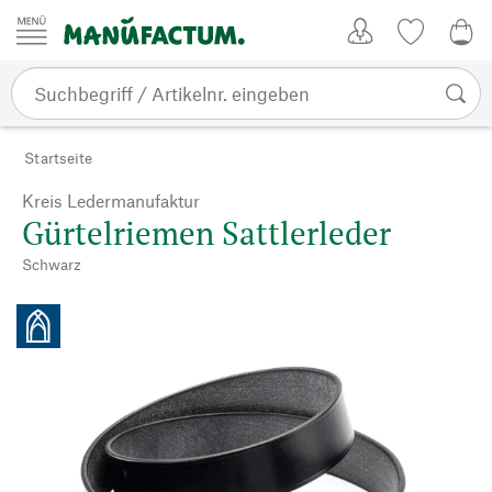
Zum Inhalt springen
Kundenkonto
Merkliste
CHF
Startseite
Kreis Ledermanufaktur
Gürtelriemen Sattlerleder
Schwarz