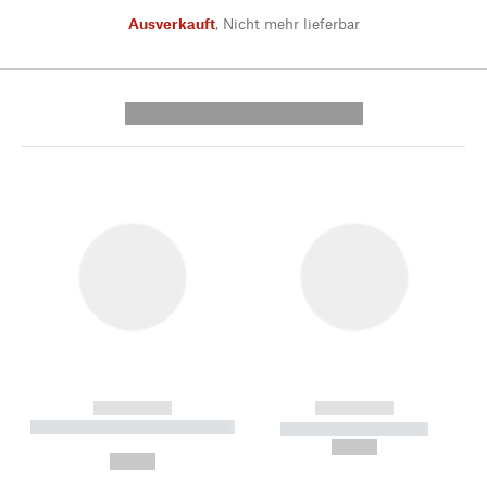
Ausverkauft
,
Nicht mehr lieferbar
---------- --------------
------------
------------
----------- ----------- --------
----------- -----------
---
--,-- €
--,-- €