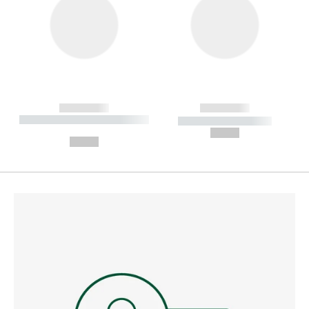
------------
------------
----------- ----------- --------
----------- -----------
---
--,-- €
--,-- €