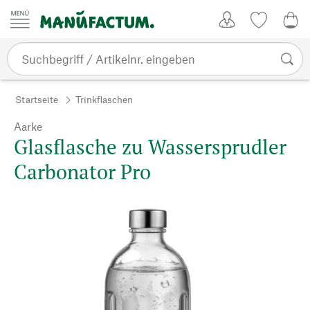
Zum Inhalt springen
Kundenkonto
Merkliste
CHF
Startseite
Trinkflaschen
Aarke
Glasflasche zu Wassersprudler
Carbonator Pro