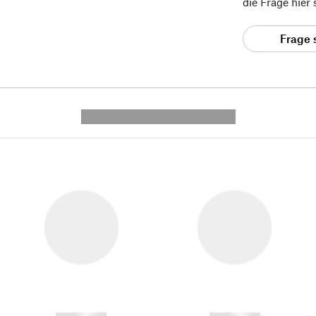
die Frage hier
Frage 
---------- --------------