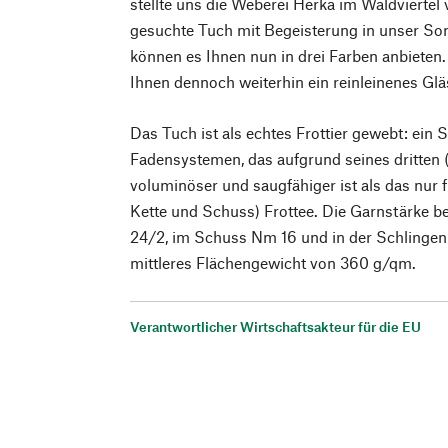
stellte uns die Weberei Herka im Waldviertel 
gesuchte Tuch mit Begeisterung in unser S
können es Ihnen nun in drei Farben anbieten.
Ihnen dennoch weiterhin ein reinleinenes Glä
Das Tuch ist als echtes Frottier gewebt: ein
Fadensystemen, das aufgrund seines dritten 
voluminöser und saugfähiger ist als das nur f
Kette und Schuss) Frottee. Die Garnstärke b
24/2, im Schuss Nm 16 und in der Schlingen
mittleres Flächengewicht von 360 g/qm.
Verantwortlicher Wirtschaftsakteur für die EU