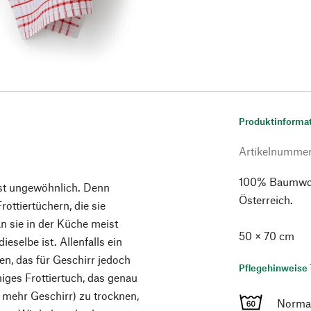
Produktinforma
Artikelnumme
100% Baumwoll
hst ungewöhnlich. Denn
Österreich.
ottiertüchern, die sie
n sie in der Küche meist
50 × 70 cm
eselbe ist. Allenfalls ein
en, das für Geschirr jedoch
Pflegehinweise 
ähiges Frottiertuch, das genau
s mehr Geschirr) zu trocknen,
Norma