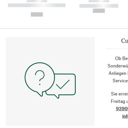
------------
------------
----------- ----------- ----------
----------- -----------
-
--,-- €
--,-- €
Cu
Ob Ber
Sonderwün
Anliegen
Service
Sie erre
Freitag
9390
in