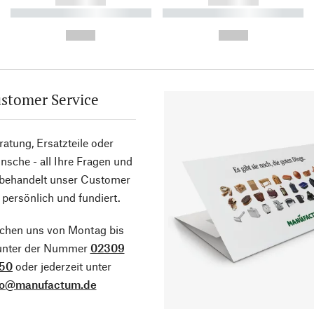
------------
------------
----------- ----------- ----------
----------- ----------- ----------
-
-
--,-- €
--,-- €
stomer Service
atung, Ersatzteile oder
sche - all Ihre Fragen und
 behandelt unser Customer
 persönlich und fundiert.
ichen uns von Montag bis
 unter der Nummer
02309
50
oder jederzeit unter
fo@manufactum.de