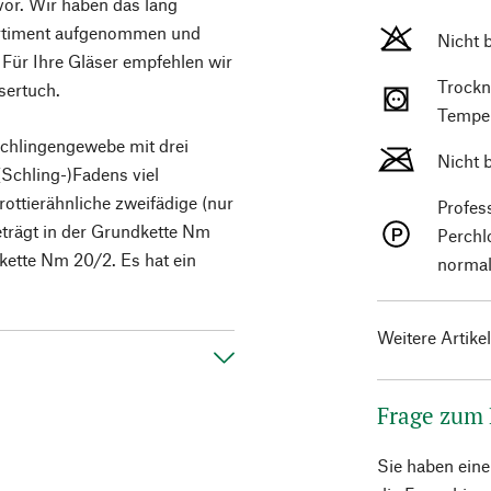
vor. Wir haben das lang
ortiment aufgenommen und
Nicht 
 Für Ihre Gläser empfehlen wir
Trockn
sertuch.
Temper
 Schlingengewebe mit drei
Nicht 
(Schling-)Fadens viel
rottierähnliche zweifädige (nur
Profes
eträgt in der Grundkette Nm
Perchl
kette Nm 20/2. Es hat ein
normal
Weitere Artike
Frage zum
Sie haben ein