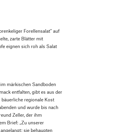
prenkeliger Forellensalat“ auf
te, zarte Blätter mit
fe eignen sich roh als Salat
e im märkischen Sandboden
ack entfalten, gibt es aus der
 bäuerliche regionale Kost
habenden und wurde bis nach
eund Zeller, der ihm
nem Brief: „Zu unserer
 angelangt; sie behaupten