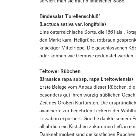
serviert man sie mit holländischer Soße.
Bindesalat ’Forellenschluß‘
(Lactuca sativa var. longifolia)
Eine österreichische Sorte, die 1861 als „Rots
den Markt kam. Hellgrüne, rotbraun gesprenkel
knackiger Mittelrippe. Die geschlossenen Köp
oder können wie Gemüse gedünstet werden.
Teltower Rübchen
(Brassica rapa subsp. rapa f. teltowiensis)
Erste Belege vom Anbau dieser Rübchen, di
besonders gut ihren würzig-süßlichen Geschm
Zeit des Großen Kurfürsten. Die ursprünglich
avancierte zur begehrten Leckerei der Wohl
Lissabon exportiert. Goethe dankte seinem Fr
alljährlich ein Kistchen zukommen ließ, in ei
Danknehmigkeit sind die köstlichen Rübchen