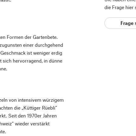
die Frage hier
Frage 
esten Formen der Gartenbete.
r zugunsten einer durchgehend
 Geschmack ist weniger erdig
et sich hervorragend, in dünne
nne.
zeln von intensivem würzigem
hten die „Küttiger Rüebli“
rkt. Seit den 1970er Jahren
chweiz“ wieder verstärkt
te.