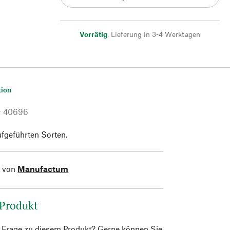
Vorrätig
,
Lieferung in 3-4 Werktagen
tion
r
40696
aufgeführten Sorten.
l von
Manufactum
 Produkt
e Frage zu diesem Produkt? Gerne können Sie