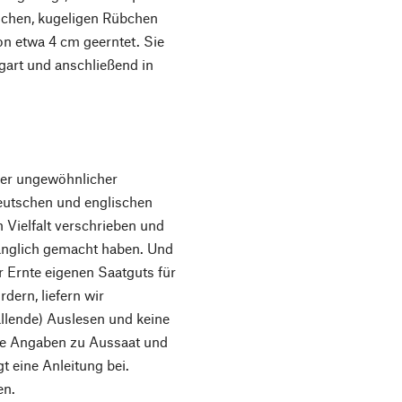
lichen, kugeligen Rübchen
on etwa 4 cm geerntet. Sie
egart und anschließend in
der ungewöhnlicher
utschen und englischen
 Vielfalt verschrieben und
gänglich gemacht haben. Und
r Ernte eigenen Saatguts für
dern, liefern wir
allende) Auslesen und keine
che Angaben zu Aussaat und
t eine Anleitung bei.
en.