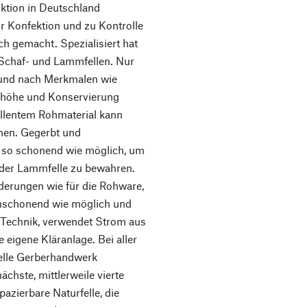
uktion in Deutschland
r Konfektion und zu Kontrolle
h gemacht. Spezialisiert hat
 Schaf- und Lammfellen. Nur
t und nach Merkmalen wie
llhöhe und Konservierung
zellentem Rohmaterial kann
ehen. Gegerbt und
nd so schonend wie möglich, um
k der Lammfelle zu bewahren.
derungen wie für die Rohware,
enschonend wie möglich und
ue Technik, verwendet Strom aus
 eigene Kläranlage. Bei aller
nelle Gerberhandwerk
chste, mittlerweile vierte
azierbare Naturfelle, die