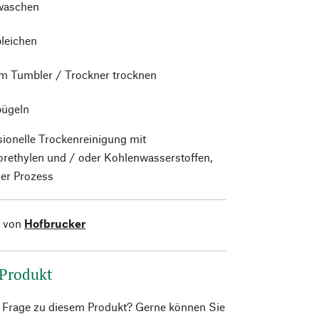
waschen
bleichen
im Tumbler / Trockner trocknen
bügeln
sionelle Trockenreinigung mit
orethylen und / oder Kohlenwasserstoffen,
er Prozess
l von
Hofbrucker
 Produkt
e Frage zu diesem Produkt? Gerne können Sie