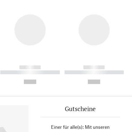
------------
------------
----------- ----------- ----------
----------- ----------- ----------
- -----------
-
--,-- €
--,-- €
Gutscheine
Einer für alle(s): Mit unseren