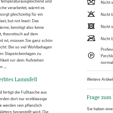
m temperaturausgleichend und
Nicht 
che verarbeitet, wärmt es
orgt gleichzeitig für ein
Nicht 
st, but not least: Das
Nicht 
ärme, benötigt also keine
t, theoretisch auf dem
Nicht 
it ist, müssen Sie ganz schön
cht: Bei so viel Wohlbehagen
Profes
 Um Slapstickeinlagen zu
Perchl
ichkeit vor dem Aufstehen
normal
en …
erbtes Lammfell
Weitere Artike
 fertigt die Fußtasche aus
Frage zum
rden dort nur erstklassige
 werden rein pflanzlich
Sie haben ein
ättern hergestellt wird. Die