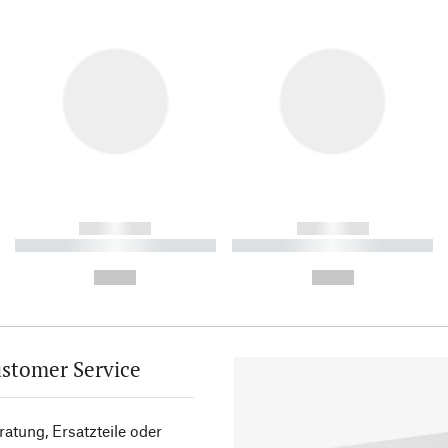
------------
------------
----------- ----------- ----------
----------- ----------- ----------
-
-
--,-- €
--,-- €
stomer Service
atung, Ersatzteile oder