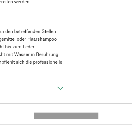
ereiten werden.
an den betreffenden Stellen
egemittel oder Haarshampoo
ht bis zum Leder
icht mit Wasser in Berührung
iehlt sich die professionelle
---------- --------------