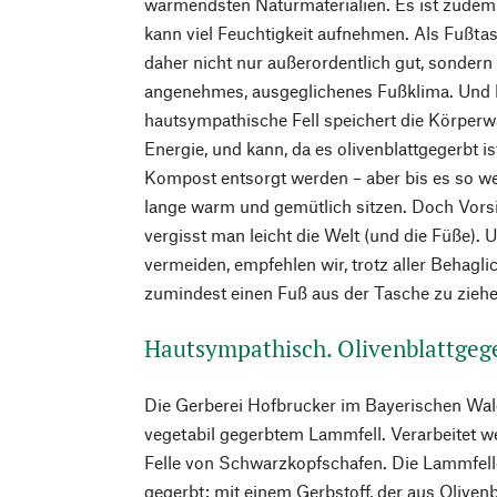
wärmendsten Naturmaterialien. Es ist zude
kann viel Feuchtigkeit aufnehmen. Als Fußtas
daher nicht nur außerordentlich gut, sondern s
angenehmes, ausgeglichenes Fußklima. Und la
hautsympathische Fell speichert die Körperw
Energie, und kann, da es olivenblattgegerbt is
Kompost entsorgt werden – aber bis es so we
lange warm und gemütlich sitzen. Doch Vorsi
vergisst man leicht die Welt (und die Füße).
vermeiden, empfehlen wir, trotz aller Behagl
zumindest einen Fuß aus der Tasche zu zieh
Hautsympathisch. Olivenblattgeg
Die Gerberei Hofbrucker im Bayerischen Wald
vegetabil gegerbtem Lammfell. Verarbeitet we
Felle von Schwarzkopfschafen. Die Lammfelle
gegerbt: mit einem Gerbstoff, der aus Olivenbl