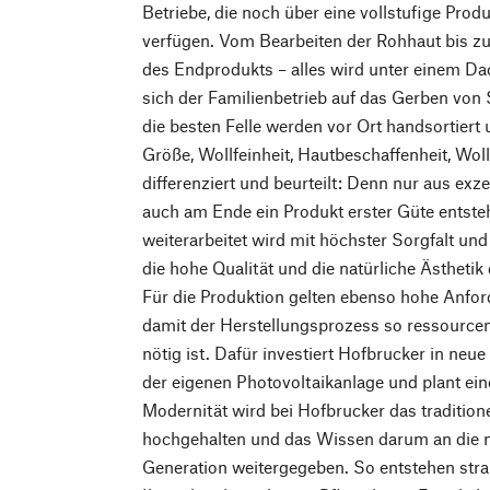
Betriebe, die noch über eine vollstufige Prod
verfügen. Vom Bearbeiten der Rohhaut bis zu
des Endprodukts – alles wird unter einem Dac
sich der Familienbetrieb auf das Gerben von
die besten Felle werden vor Ort handsortier
Größe, Wollfeinheit, Hautbeschaffenheit, Wo
differenziert und beurteilt: Denn nur aus ex
auch am Ende ein Produkt erster Güte entst
weiterarbeitet wird mit höchster Sorgfalt u
die hohe Qualität und die natürliche Ästheti
Für die Produktion gelten ebenso hohe Anfor
damit der Herstellungsprozess so ressourc
nötig ist. Dafür investiert Hofbrucker in ne
der eigenen Photovoltaikanlage und plant eine
Modernität wird bei Hofbrucker das traditio
hochgehalten und das Wissen darum an die nä
Generation weitergegeben. So entstehen strap