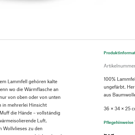
Produktinforma
Artikelnumme
100% Lammfell
em Lammfell gehören kalte
ungefärbt. He
Denn wo die Wärmflasche an
aus Baumwolle.
 nur von oben oder von unten
h in mehrerlei Hinsicht
36 × 34 × 25 c
 Muff die Hände – vollständig
 wärmeisolierende Luft.
Pflegehinweise 
n Wollvlieses zu den