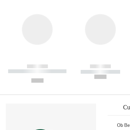
------------
------------
----------- ----------- ----------
----------- -----------
-
--,-- €
--,-- €
Cu
Ob Ber