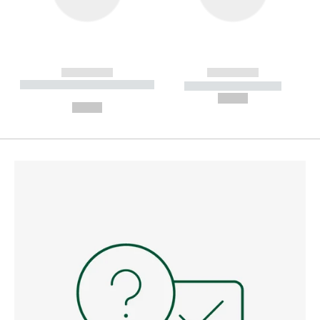
------------
------------
----------- ----------- --------
----------- -----------
---
--,-- €
--,-- €