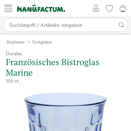
Zum Inhalt springen
Kundenkonto
Merkliste
CHF
Startseite
Trinkgläser
Duralex
Französisches Bistroglas
Marine
250 ml