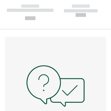
------------
------------
----------- ----------- --------
----------- -----------
---
--,-- €
--,-- €