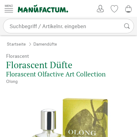
Zum Inhalt springen
Kundenkonto
Merkliste
CHF
Startseite
Damendüfte
Florascent
Florascent Düfte
Florascent Olfactive Art Collection
Olong