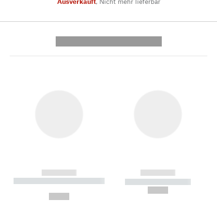
Ausverkauft
,
Nicht mehr lieferbar
---------- --------------
------------
------------
----------- ----------- --------
----------- -----------
---
--,-- €
--,-- €