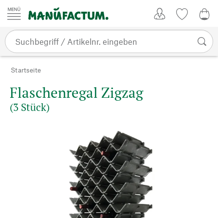
Zum Inhalt springen
Kundenkonto
Merkliste
CHF
Startseite
Flaschenregal Zigzag
(3 Stück)