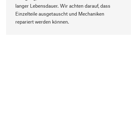
langer Lebensdauer. Wir achten darauf, dass
Einzelteile ausgetauscht und Mechaniken
Nach oben
repariert werden können.
Bewusst
Nachhaltigkeit steht im Fokus unserer
Produktauswahl. Wir setzen auf natürliche
Inhaltsstoffe und Materialien, die gepflegt werden
können, sowie auf eine ressourcenschonende
und sozialverträgliche Produktion.
Ausgewählt