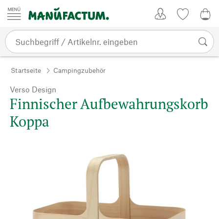
Zum Inhalt springen
Kundenkonto
Merkliste
CHF
Startseite
Campingzubehör
Verso Design
Finnischer Aufbewahrungskorb
Koppa