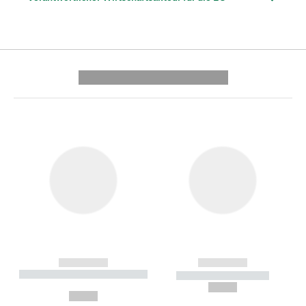
---------- --------------
------------
------------
----------- ----------- --------
----------- -----------
---
--,-- €
--,-- €