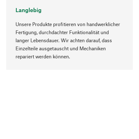
Langlebig
Unsere Produkte profitieren von handwerklicher
Fertigung, durchdachter Funktionalität und
langer Lebensdauer. Wir achten darauf, dass
Einzelteile ausgetauscht und Mechaniken
Nach oben
repariert werden können.
Bewusst
Nachhaltigkeit steht im Fokus unserer
Produktauswahl. Wir setzen auf natürliche
Inhaltsstoffe und Materialien, die gepflegt werden
können, sowie auf eine ressourcenschonende
und sozialverträgliche Produktion.