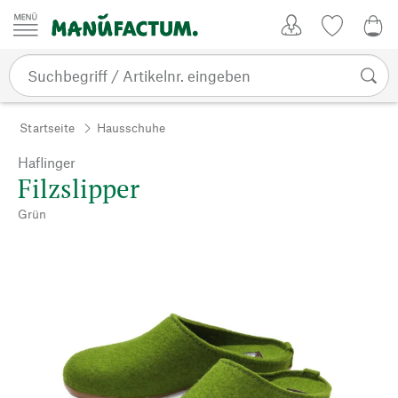
Zum Inhalt springen
Kundenkonto
Merkliste
CHF
Startseite
Hausschuhe
Haflinger
Filzslipper
Grün