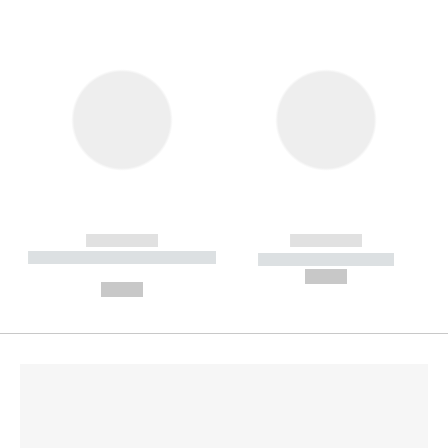
------------
------------
----------- ----------- --------
----------- -----------
---
--,-- €
--,-- €