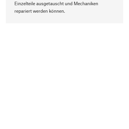
Einzelteile ausgetauscht und Mechaniken
Nach oben
repariert werden können.
Bewusst
Nachhaltigkeit steht im Fokus unserer
Produktauswahl. Wir setzen auf natürliche
Inhaltsstoffe und Materialien, die gepflegt werden
können, sowie auf eine ressourcenschonende
und sozialverträgliche Produktion.
Ausgewählt